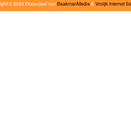
ight © 2023 Onderdeel van
BaakmanMedia
&
Vrolijk Internet S